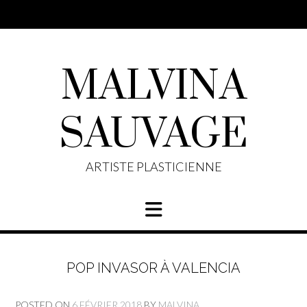
Skip
to
content
MALVINA
SAUVAGE
ARTISTE PLASTICIENNE
POP INVASOR À VALENCIA
POSTED ON
6 FÉVRIER 2018
BY
MALVINA